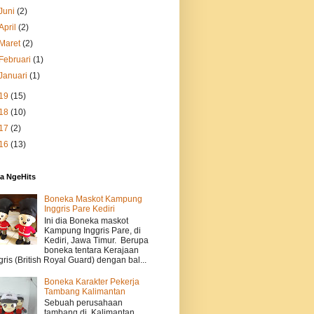
Juni
(2)
April
(2)
Maret
(2)
Februari
(1)
Januari
(1)
19
(15)
18
(10)
17
(2)
16
(13)
a NgeHits
Boneka Maskot Kampung
Inggris Pare Kediri
Ini dia Boneka maskot
Kampung Inggris Pare, di
Kediri, Jawa Timur. Berupa
boneka tentara Kerajaan
gris (British Royal Guard) dengan bal...
Boneka Karakter Pekerja
Tambang Kalimantan
Sebuah perusahaan
tambang di Kalimantan