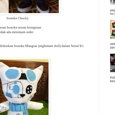
peg
ini 
boneka Chucky
pesan boneka sesuai keinginan
tidak ada minimum order
sed
bikinkan boneka Mangtae (nightmare doll) dalam Serial It's
par
Kal
kes