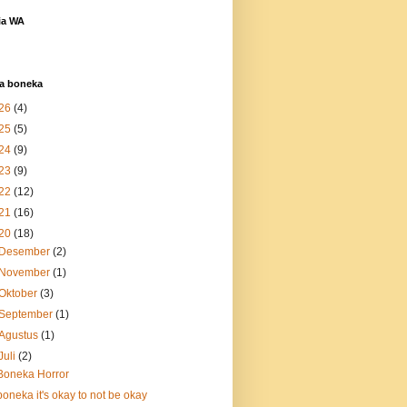
ia WA
a boneka
26
(4)
25
(5)
24
(9)
23
(9)
22
(12)
21
(16)
20
(18)
Desember
(2)
November
(1)
Oktober
(3)
September
(1)
Agustus
(1)
Juli
(2)
Boneka Horror
boneka it's okay to not be okay