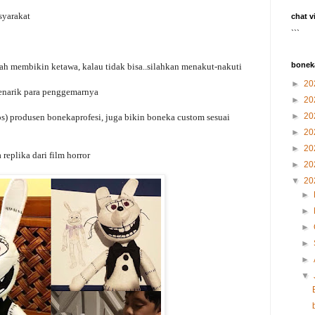
syarakat
chat v
```
bonek
lah membikin ketawa, kalau tidak bisa..silahkan menakut-nakuti
►
20
enarik para penggemarnya
►
20
►
20
) produsen bonekaprofesi, juga bikin boneka custom sesuai
►
20
►
20
replika dari film horror
►
20
▼
20
►
►
►
►
►
▼