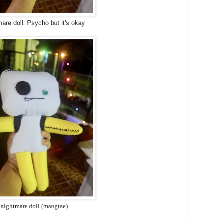
are doll: Psycho but it's okay
nightmare doll (mangtae)