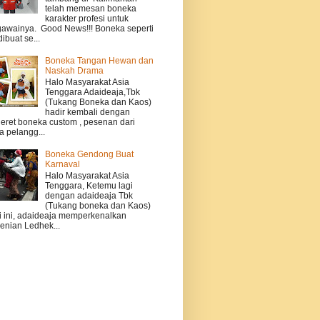
telah memesan boneka
karakter profesi untuk
awainya. Good News!!! Boneka seperti
dibuat se...
Boneka Tangan Hewan dan
Naskah Drama
Halo Masyarakat Asia
Tenggara Adaideaja,Tbk
(Tukang Boneka dan Kaos)
hadir kembali dengan
eret boneka custom , pesenan dari
a pelangg...
Boneka Gendong Buat
Karnaval
Halo Masyarakat Asia
Tenggara, Ketemu lagi
dengan adaideaja Tbk
(Tukang boneka dan Kaos)
i ini, adaideaja memperkenalkan
enian Ledhek...