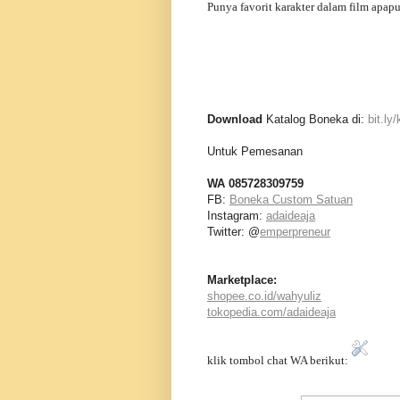
Punya favorit karakter dalam film apa
Download
Katalog Boneka di:
bit.l
Untuk Pemesanan
WA 085728309759
FB:
Boneka Custom Satuan
Instagram:
adaideaja
Twitter: @
emperpreneur
Marketplace:
shopee.co.id/wahyuliz
tokopedia.com/adaideaja
klik tombol chat WA berikut: