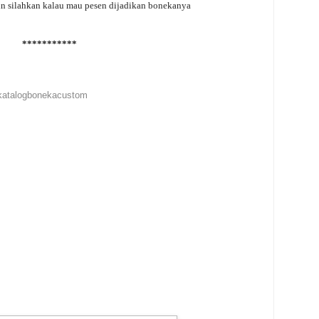
pun silahkan kalau mau pesen dijadikan bonekanya
***********
y/katalogbonekacustom