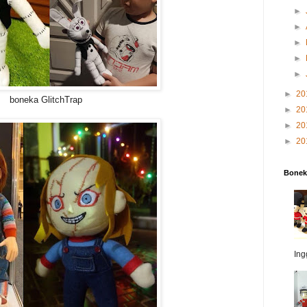
►
►
►
►
►
►
20
boneka GlitchTrap
►
20
►
20
►
20
Bonek
Ing