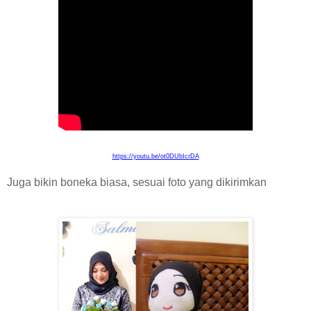
https://youtu.be/ot0DUbIcrDA
Juga bikin boneka biasa, sesuai foto yang dikirimkan