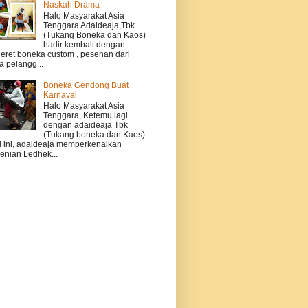
Naskah Drama
Halo Masyarakat Asia
Tenggara Adaideaja,Tbk
(Tukang Boneka dan Kaos)
hadir kembali dengan
eret boneka custom , pesenan dari
a pelangg...
Boneka Gendong Buat
Karnaval
Halo Masyarakat Asia
Tenggara, Ketemu lagi
dengan adaideaja Tbk
(Tukang boneka dan Kaos)
i ini, adaideaja memperkenalkan
enian Ledhek...