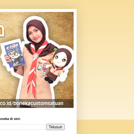
oneka di sini: