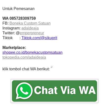
Untuk Pemesanan
WA 085728309759
FB:
Boneka Custom Satuan
Instagram:
adaideaja
Twitter: @
emperpreneur
Tiktok :
Tiktok.com/@sikuprit
Marketplace:
shopee.co.id/bonekacustomsatuan
tokopedia.com/adaideaja
klik tombol chat WA berikut: