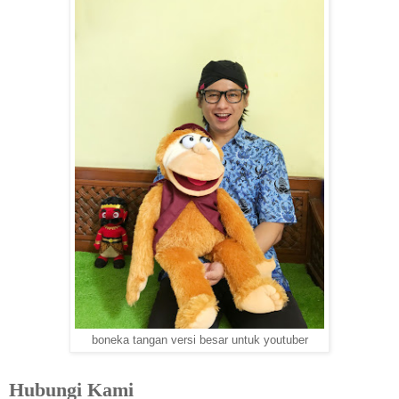
boneka tangan versi besar untuk youtuber
Hubungi Kami