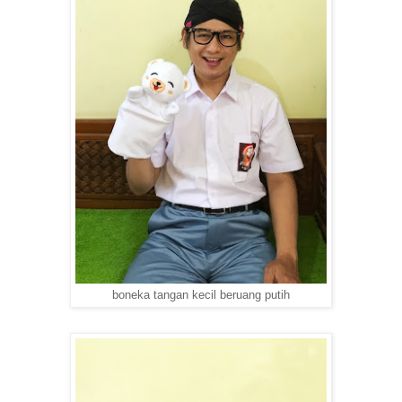
boneka tangan kecil beruang putih