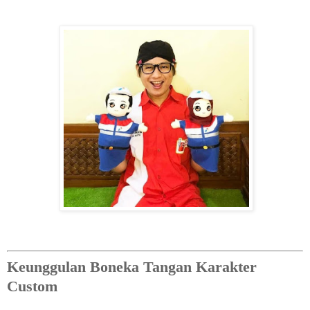
Keunggulan Boneka Tangan Karakter
Custom