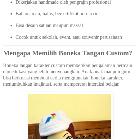
Dikerjakan handmade oleh pengrajin profesional
Bahan aman, halus, bersertifikat non-toxic
Bisa desain satuan maupun massal
Cocok untuk sekolah, event, atau souvenir perusahaan
Mengapa Memilih Boneka Tangan Custom?
Boneka tangan karakter custom memberikan pengalaman bermain
dan edukasi yang lebih menyenangkan. Anak-anak maupun guru
bisa berkreasi membuat cerita menggunakan boneka karakter,
menumbuhkan imajinasi, serta mempererat interaksi belajar.