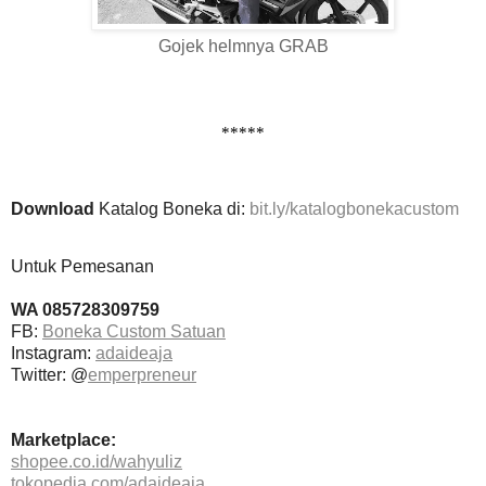
Gojek helmnya GRAB
*****
Download
Katalog Boneka di:
bit.ly/katalogbonekacustom
Untuk Pemesanan
WA 085728309759
FB:
Boneka Custom Satuan
Instagram:
adaideaja
Twitter: @
emperpreneur
Marketplace:
shopee.co.id/wahyuliz
tokopedia.com/adaideaja