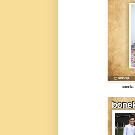
boneka 