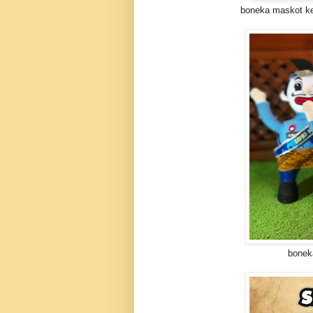
boneka maskot k
bonek