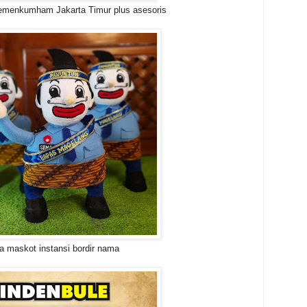
emenkumham Jakarta Timur plus asesoris
a maskot instansi bordir nama