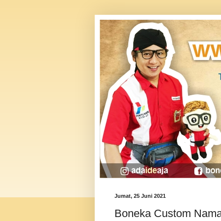
Jumat, 25 Juni 2021
Boneka Custom Nam