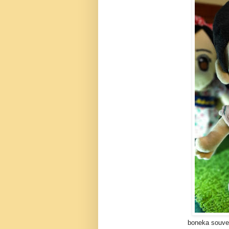
boneka souve