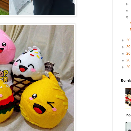
►
►
▼
►
20
►
20
►
20
►
20
►
20
Bonek
Ing