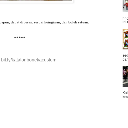
peg
papun, dapat dipesan, sesuai keinginan, dan boleh satuan.
ini 
*****
sed
:
bit.ly/katalogbonekacustom
par
Kal
kes