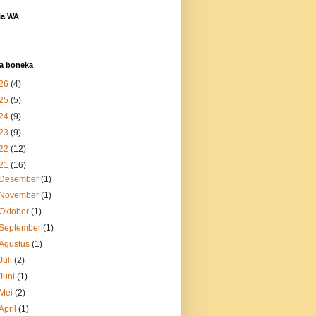
ia WA
a boneka
26
(4)
25
(5)
24
(9)
23
(9)
22
(12)
21
(16)
Desember
(1)
November
(1)
Oktober
(1)
September
(1)
Agustus
(1)
Juli
(2)
Juni
(1)
Mei
(2)
April
(1)