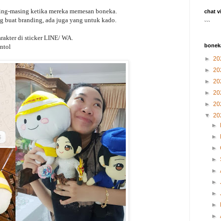
ing-masing ketika mereka memesan boneka.
chat v
g buat branding, ada juga yang untuk kado.
```
rakter di sticker LINE/ WA.
bonek
ntol
►
20
►
20
►
20
►
20
►
20
▼
20
►
►
►
►
►
►
►
►
►