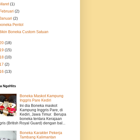
Maret
(1)
Februari
(2)
Januari
(2)
boneka Pentol
Bikin Boneka Custom Satuan
20
(18)
19
(15)
18
(10)
17
(2)
16
(13)
a NgeHits
Boneka Maskot Kampung
Inggris Pare Kediri
Ini dia Boneka maskot
Kampung Inggris Pare, di
Kediri, Jawa Timur. Berupa
boneka tentara Kerajaan
gris (British Royal Guard) dengan bal...
Boneka Karakter Pekerja
Tambang Kalimantan