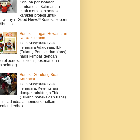
Sebuah perusahaan
tambang di Kalimantan
telah memesan boneka
karakter profesi untuk
awainya. Good News!!! Boneka seperti
dibuat se...
Boneka Tangan Hewan dan
Naskah Drama
Halo Masyarakat Asia
Tenggara Adaideaja,Tbk
(Tukang Boneka dan Kaos)
hadir kembali dengan
eret boneka custom , pesenan dari
a pelangg...
Boneka Gendong Buat
Karnaval
Halo Masyarakat Asia
Tenggara, Ketemu lagi
dengan adaideaja Tbk
(Tukang boneka dan Kaos)
i ini, adaideaja memperkenalkan
enian Ledhek...